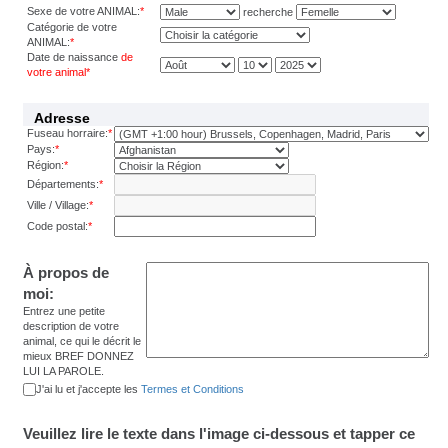
Sexe de votre ANIMAL:
*
recherche
Catégorie de votre
ANIMAL:
*
Date de naissance
de
votre animal
*
Adresse
Fuseau horraire:
*
Pays:
*
Région:
*
Départements:
*
Ville / Village:
*
Code postal:
*
À propos de
moi:
Entrez une petite
description de votre
animal, ce qui le décrit le
mieux BREF DONNEZ
LUI LA PAROLE.
J'ai lu et j'accepte les
Termes et Conditions
Veuillez lire le texte dans l'image ci-dessous et tapper ce