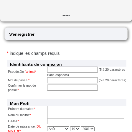
-----
S'enregistrer
*
indique les champs requis
Identifiants de connexion
(5 à 20 caractères
Pseudo:De
l'animal
*
Sans espaces)
Mot de passe:
*
(5 à 20 caractères)
Confirmer le mot de
passe:
*
Mon Profil
Prénom du maitre:
*
Nom du maitre:
*
E-Mail:
*
Date de naissance:
DU
MAITRE
*