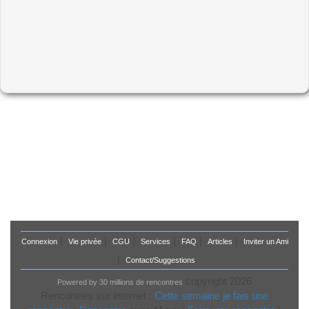
|
|
|
|
|
|
Connexion
Vie privée
CGU
Services
FAQ
Articles
Inviter un Ami
|
Contact/Suggestions
copyright 2026
Powered by 30 millions de rencontres
Rencontres sur internet :
Cette semaine je fais une