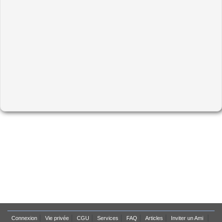
|
|
|
|
|
|
|
Connexion
Vie privée
CGU
Services
FAQ
Articles
Inviter un Ami