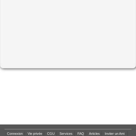
|
|
|
|
|
|
|
Connexion
Vie privée
CGU
Services
FAQ
Articles
Inviter un Ami